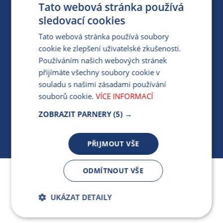
Tato webová stránka používá
PARTNERSKÝ PORTÁL
sledovací cookies
PRO MÉDIA
Tato webová stránka používá soubory
cookie ke zlepšení uživatelské zkušenosti.
Používáním našich webových stránek
MÁM DOTAZ KE STÁVAJÍCÍ SMLOUVĚ
přijímáte všechny soubory cookie v
souladu s našimi zásadami používání
412 154 154
souborů cookie.
VÍCE INFORMACÍ
PO-PÁ 7:30-17:00
ZOBRAZIT PARNERY
(5) →
PŘIJMOUT VŠE
ODMÍTNOUT VŠE
Jsme součástí skupiny ARMEX a členem Asociace
nezávislých dodavatelů energií.
UKÁZAT DETAILY
Bezpodmínečně
Výkonnostní