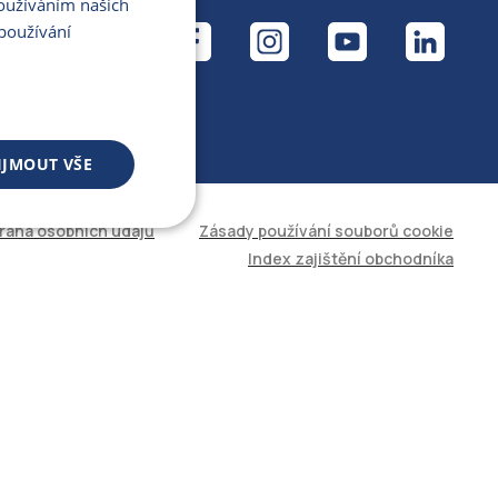
Používáním našich
ÁL
používání
IJMOUT VŠE
rana osobních údajů
Zásady používání souborů cookie
 souborů
Index zajištění obchodníka
áva účtu. Web nelze