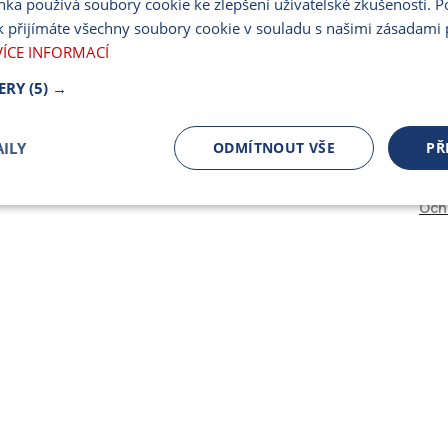
nka používá soubory cookie ke zlepšení uživatelské zkušenosti. 
PARTNERSKÝ PORT
 přijímáte všechny soubory cookie v souladu s našimi zásadami 
PRO MÉDIA
VÍCE INFORMACÍ
ERY
(5) →
ILY
ODMÍTNOUT VŠE
PŘ
Och
čně nutné
Výkonnostní
Cílení
ory
Bezpodmínečně nutné soubory
Výkonnostní
Cílení souborů
 cookie umožňují základní funkce webových stránek, jako je přihlášení uživatele a spr
 cookies používat správně.