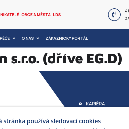
41
NIKATELÉ
OBCE A MĚSTA
LDS
Z
PÉČE
O NÁS
ZÁKAZNICKÝ PORTÁL
 s.r.o. (dříve EG.D)
KARIÉRA
FOND ARMEX
 stránka používá sledovací cookies
ZÁRUKA ELEKTROM