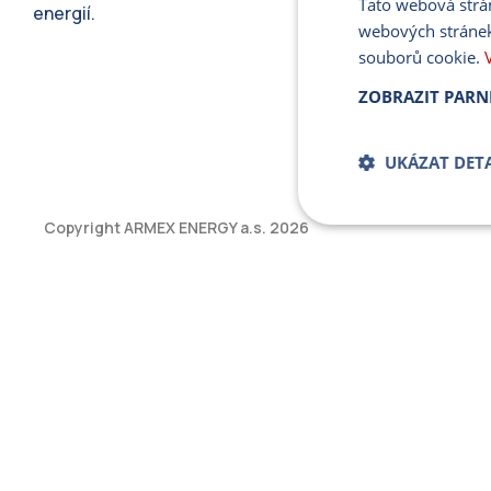
Tato webová strá
energií.
webových stránek
souborů cookie.
ZOBRAZIT PARN
UKÁZAT DETA
Copyright ARMEX ENERGY a.s.
2026
Bezpodmíne
soub
Přísně nutné soubory
bez řádně nezbytných