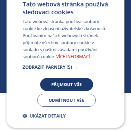
Tato webová stránka používá
PARTNERSKÝ PORTÁL
sledovací cookies
PRO MÉDIA
Tato webová stránka používá soubory
cookie ke zlepšení uživatelské zkušenosti.
Používáním našich webových stránek
MÁM DOTAZ KE STÁVAJÍCÍ SMLOUVĚ
přijímáte všechny soubory cookie v
souladu s našimi zásadami používání
412 154 154
souborů cookie.
VÍCE INFORMACÍ
PO-PÁ 7:30-17:00
ZOBRAZIT PARNERY
(5) →
PŘIJMOUT VŠE
ODMÍTNOUT VŠE
Jsme součástí skupiny ARMEX a členem Asociace
nezávislých dodavatelů energií.
UKÁZAT DETAILY
Bezpodmínečně
Výkonnostní