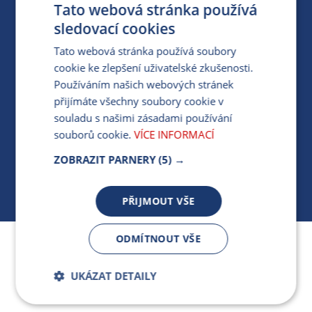
Tato webová stránka používá
PARTNERSKÝ PORTÁL
sledovací cookies
PRO MÉDIA
Tato webová stránka používá soubory
cookie ke zlepšení uživatelské zkušenosti.
Používáním našich webových stránek
MÁM DOTAZ KE STÁVAJÍCÍ SMLOUVĚ
přijímáte všechny soubory cookie v
souladu s našimi zásadami používání
412 154 154
souborů cookie.
VÍCE INFORMACÍ
PO-PÁ 7:30-17:00
ZOBRAZIT PARNERY
(5) →
PŘIJMOUT VŠE
ODMÍTNOUT VŠE
Jsme součástí skupiny ARMEX a členem Asociace
nezávislých dodavatelů energií.
UKÁZAT DETAILY
Bezpodmínečně
Výkonnostní