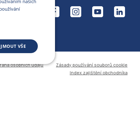
Používáním našich
ÁL
používání
IJMOUT VŠE
rana osobních údajů
Zásady používání souborů cookie
 souborů
Index zajištění obchodníka
áva účtu. Web nelze