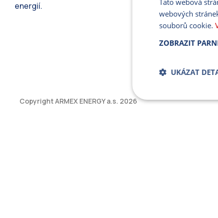
Tato webová strá
energií.
webových stránek
souborů cookie.
ZOBRAZIT PARN
UKÁZAT DETA
Copyright ARMEX ENERGY a.s.
2026
Bezpodmíne
soub
Přísně nutné soubory
bez řádně nezbytných