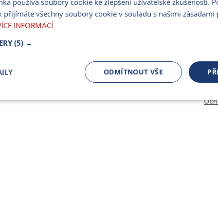
nka používá soubory cookie ke zlepšení uživatelské zkušenosti. 
PARTNERSKÝ PORT
 přijímáte všechny soubory cookie v souladu s našimi zásadami 
PRO MÉDIA
VÍCE INFORMACÍ
ERY
(5) →
ILY
ODMÍTNOUT VŠE
PŘ
Och
čně nutné
Výkonnostní
Cílení
ory
Bezpodmínečně nutné soubory
Výkonnostní
Cílení souborů
 cookie umožňují základní funkce webových stránek, jako je přihlášení uživatele a spr
 cookies používat správně.