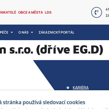
41
NIKATELÉ
OBCE A MĚSTA
LDS
Z
PÉČE
O NÁS
ZÁKAZNICKÝ PORTÁL
 s.r.o. (dříve EG.D)
KARIÉRA
FOND ARMEX
 stránka používá sledovací cookies
ZÁRUKA ELEKTROM