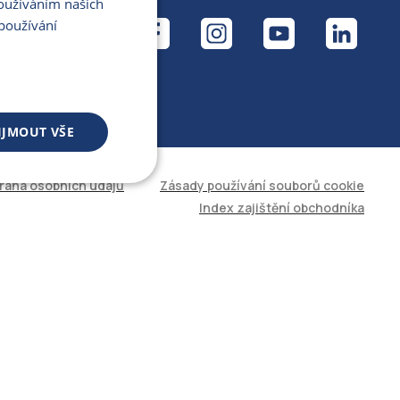
Používáním našich
ÁL
používání
IJMOUT VŠE
rana osobních údajů
Zásady používání souborů cookie
 souborů
Index zajištění obchodníka
áva účtu. Web nelze