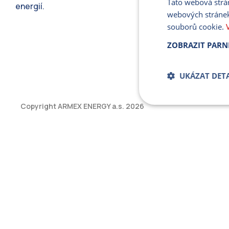
Tato webová strá
energií.
webových stránek
souborů cookie.
ZOBRAZIT PARN
UKÁZAT DETA
Copyright ARMEX ENERGY a.s.
2026
Bezpodmíne
soub
Přísně nutné soubory
bez řádně nezbytných