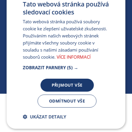
Tato webová stránka používá
PARTNERSKÝ PORTÁL
sledovací cookies
PRO MÉDIA
Tato webová stránka používá soubory
cookie ke zlepšení uživatelské zkušenosti.
Používáním našich webových stránek
MÁM DOTAZ KE STÁVAJÍCÍ SMLOUVĚ
přijímáte všechny soubory cookie v
souladu s našimi zásadami používání
412 154 154
souborů cookie.
VÍCE INFORMACÍ
PO-PÁ 7:30-17:00
ZOBRAZIT PARNERY
(5) →
PŘIJMOUT VŠE
ODMÍTNOUT VŠE
Jsme součástí skupiny ARMEX a členem Asociace
nezávislých dodavatelů energií.
UKÁZAT DETAILY
Bezpodmínečně
Výkonnostní