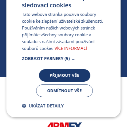
PRO MÉDIA
sledovací cookies
Tato webová stránka používá soubory
cookie ke zlepšení uživatelské zkušenosti.
MÁM DOTAZ KE STÁVAJÍCÍ SMLOUVĚ
Používáním našich webových stránek
přijímáte všechny soubory cookie v
412 154 154
souladu s našimi zásadami používání
PO-PÁ 7:30-17:00
souborů cookie.
VÍCE INFORMACÍ
ZOBRAZIT PARNERY
(5) →
PŘIJMOUT VŠE
Jsme součástí skupiny ARMEX a členem Asociace
ODMÍTNOUT VŠE
nezávislých dodavatelů energií.
UKÁZAT DETAILY
Bezpodmínečně
Výkonnostní
nutné soubory