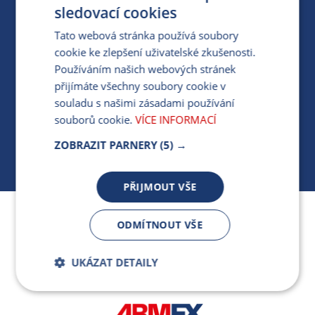
PRO MÉDIA
sledovací cookies
Tato webová stránka používá soubory
cookie ke zlepšení uživatelské zkušenosti.
MÁM DOTAZ KE STÁVAJÍCÍ SMLOUVĚ
Používáním našich webových stránek
přijímáte všechny soubory cookie v
412 154 154
souladu s našimi zásadami používání
PO-PÁ 7:30-17:00
souborů cookie.
VÍCE INFORMACÍ
ZOBRAZIT PARNERY
(5) →
PŘIJMOUT VŠE
Jsme součástí skupiny ARMEX a členem Asociace
ODMÍTNOUT VŠE
nezávislých dodavatelů energií.
UKÁZAT DETAILY
Bezpodmínečně
Výkonnostní
nutné soubory