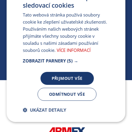
PRO MÉDIA
sledovací cookies
Tato webová stránka používá soubory
cookie ke zlepšení uživatelské zkušenosti.
MÁM DOTAZ KE STÁVAJÍCÍ SMLOUVĚ
Používáním našich webových stránek
přijímáte všechny soubory cookie v
412 154 154
souladu s našimi zásadami používání
PO-PÁ 7:30-17:00
souborů cookie.
VÍCE INFORMACÍ
ZOBRAZIT PARNERY
(5) →
PŘIJMOUT VŠE
Jsme součástí skupiny ARMEX a členem Asociace
ODMÍTNOUT VŠE
nezávislých dodavatelů energií.
UKÁZAT DETAILY
Bezpodmínečně
Výkonnostní
nutné soubory