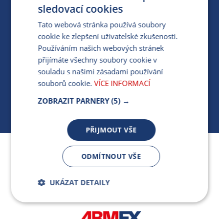
PRO MÉDIA
sledovací cookies
Tato webová stránka používá soubory
cookie ke zlepšení uživatelské zkušenosti.
MÁM DOTAZ KE STÁVAJÍCÍ SMLOUVĚ
Používáním našich webových stránek
přijímáte všechny soubory cookie v
412 154 154
souladu s našimi zásadami používání
PO-PÁ 7:30-17:00
souborů cookie.
VÍCE INFORMACÍ
ZOBRAZIT PARNERY
(5) →
PŘIJMOUT VŠE
Jsme součástí skupiny ARMEX a členem Asociace
ODMÍTNOUT VŠE
nezávislých dodavatelů energií.
UKÁZAT DETAILY
Bezpodmínečně
Výkonnostní
nutné soubory