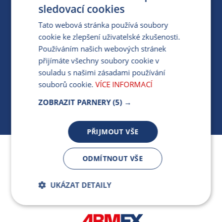
PRO MÉDIA
sledovací cookies
Tato webová stránka používá soubory
cookie ke zlepšení uživatelské zkušenosti.
MÁM DOTAZ KE STÁVAJÍCÍ SMLOUVĚ
Používáním našich webových stránek
přijímáte všechny soubory cookie v
412 154 154
souladu s našimi zásadami používání
PO-PÁ 7:30-17:00
souborů cookie.
VÍCE INFORMACÍ
ZOBRAZIT PARNERY
(5) →
PŘIJMOUT VŠE
Jsme součástí skupiny ARMEX a členem Asociace
ODMÍTNOUT VŠE
nezávislých dodavatelů energií.
UKÁZAT DETAILY
Bezpodmínečně
Výkonnostní
nutné soubory