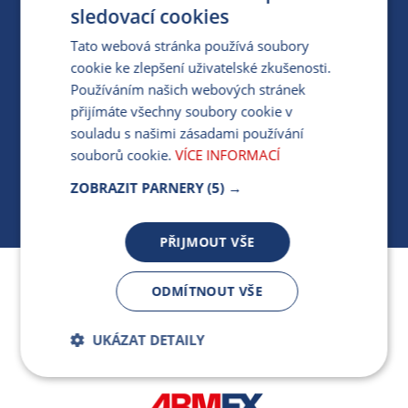
PRO MÉDIA
sledovací cookies
Tato webová stránka používá soubory
cookie ke zlepšení uživatelské zkušenosti.
MÁM DOTAZ KE STÁVAJÍCÍ SMLOUVĚ
Používáním našich webových stránek
přijímáte všechny soubory cookie v
412 154 154
souladu s našimi zásadami používání
PO-PÁ 7:30-17:00
souborů cookie.
VÍCE INFORMACÍ
ZOBRAZIT PARNERY
(5) →
PŘIJMOUT VŠE
Jsme součástí skupiny ARMEX a členem Asociace
ODMÍTNOUT VŠE
nezávislých dodavatelů energií.
UKÁZAT DETAILY
Bezpodmínečně
Výkonnostní
nutné soubory