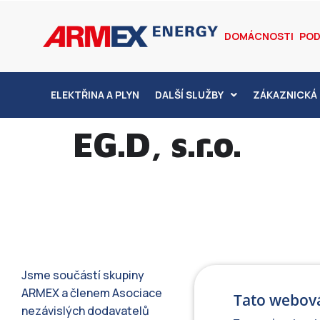
DOMÁCNOSTI
POD
ELEKTŘINA A PLYN
DALŠÍ SLUŽBY
ZÁKAZNICKÁ 
EG.D, s.r.o.
Jsme součástí skupiny
ARMEX a členem Asociace
Tato webová
nezávislých dodavatelů