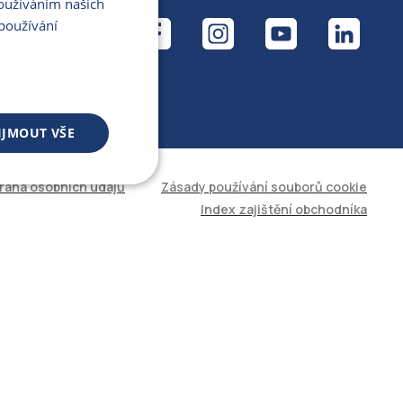
Používáním našich
ÁL
používání
IJMOUT VŠE
rana osobních údajů
Zásady používání souborů cookie
 souborů
Index zajištění obchodníka
áva účtu. Web nelze