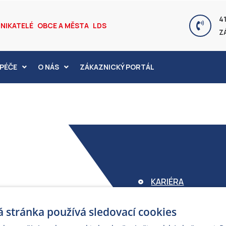
41
NIKATELÉ
OBCE A MĚSTA
LDS
Z
PÉČE
O NÁS
ZÁKAZNICKÝ PORTÁL
KARIÉRA
FOND ARMEX
 stránka používá sledovací cookies
ZÁRUKA ELEKTROM