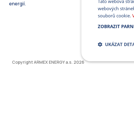
Tato webová strá
energií.
webových stránek
souborů cookie.
ZOBRAZIT PARN
UKÁZAT DETA
Copyright ARMEX ENERGY a.s.
2026
Bezpodmíne
soub
Přísně nutné soubory
bez řádně nezbytných