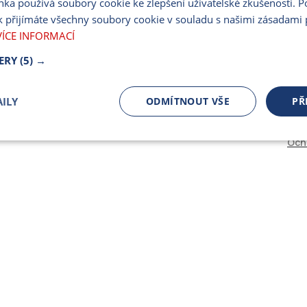
nka používá soubory cookie ke zlepšení uživatelské zkušenosti. 
PARTNERSKÝ PORT
 přijímáte všechny soubory cookie v souladu s našimi zásadami 
PRO MÉDIA
VÍCE INFORMACÍ
ERY
(5) →
ILY
ODMÍTNOUT VŠE
PŘ
Och
čně nutné
Výkonnostní
Cílení
ory
Bezpodmínečně nutné soubory
Výkonnostní
Cílení souborů
 cookie umožňují základní funkce webových stránek, jako je přihlášení uživatele a spr
 cookies používat správně.