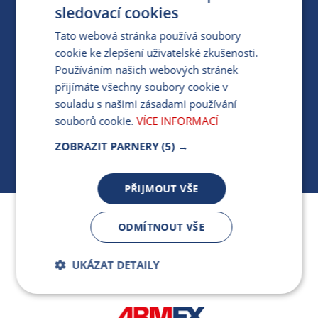
PRO MÉDIA
sledovací cookies
Tato webová stránka používá soubory
cookie ke zlepšení uživatelské zkušenosti.
MÁM DOTAZ KE STÁVAJÍCÍ SMLOUVĚ
Používáním našich webových stránek
přijímáte všechny soubory cookie v
412 154 154
souladu s našimi zásadami používání
PO-PÁ 7:30-17:00
souborů cookie.
VÍCE INFORMACÍ
ZOBRAZIT PARNERY
(5) →
PŘIJMOUT VŠE
Jsme součástí skupiny ARMEX a členem Asociace
ODMÍTNOUT VŠE
nezávislých dodavatelů energií.
UKÁZAT DETAILY
Bezpodmínečně
Výkonnostní
nutné soubory