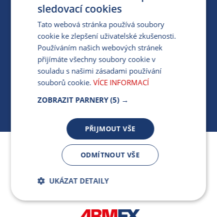
PRO MÉDIA
sledovací cookies
Tato webová stránka používá soubory
cookie ke zlepšení uživatelské zkušenosti.
MÁM DOTAZ KE STÁVAJÍCÍ SMLOUVĚ
Používáním našich webových stránek
přijímáte všechny soubory cookie v
412 154 154
souladu s našimi zásadami používání
PO-PÁ 7:30-17:00
souborů cookie.
VÍCE INFORMACÍ
ZOBRAZIT PARNERY
(5) →
PŘIJMOUT VŠE
Jsme součástí skupiny ARMEX a členem Asociace
ODMÍTNOUT VŠE
nezávislých dodavatelů energií.
UKÁZAT DETAILY
Bezpodmínečně
Výkonnostní
nutné soubory