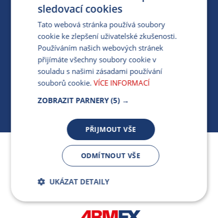
PRO MÉDIA
sledovací cookies
Tato webová stránka používá soubory
cookie ke zlepšení uživatelské zkušenosti.
MÁM DOTAZ KE STÁVAJÍCÍ SMLOUVĚ
Používáním našich webových stránek
přijímáte všechny soubory cookie v
412 154 154
souladu s našimi zásadami používání
PO-PÁ 7:30-17:00
souborů cookie.
VÍCE INFORMACÍ
ZOBRAZIT PARNERY
(5) →
PŘIJMOUT VŠE
Jsme součástí skupiny ARMEX a členem Asociace
ODMÍTNOUT VŠE
nezávislých dodavatelů energií.
UKÁZAT DETAILY
Bezpodmínečně
Výkonnostní
nutné soubory