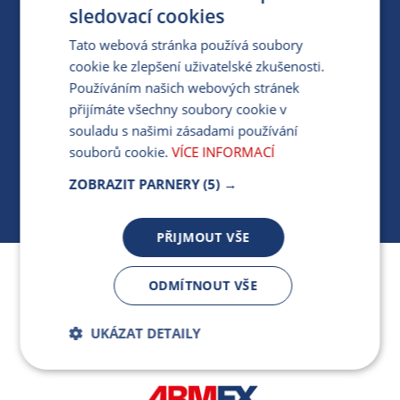
PRO MÉDIA
sledovací cookies
Tato webová stránka používá soubory
cookie ke zlepšení uživatelské zkušenosti.
MÁM DOTAZ KE STÁVAJÍCÍ SMLOUVĚ
Používáním našich webových stránek
přijímáte všechny soubory cookie v
412 154 154
souladu s našimi zásadami používání
PO-PÁ 7:30-17:00
souborů cookie.
VÍCE INFORMACÍ
ZOBRAZIT PARNERY
(5) →
PŘIJMOUT VŠE
Jsme součástí skupiny ARMEX a členem Asociace
ODMÍTNOUT VŠE
nezávislých dodavatelů energií.
UKÁZAT DETAILY
Bezpodmínečně
Výkonnostní
nutné soubory