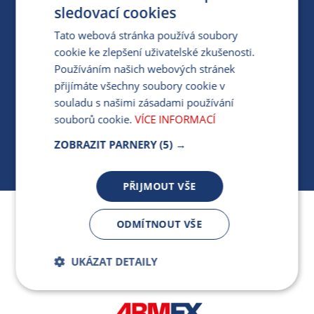
PRO MÉDIA
sledovací cookies
Tato webová stránka používá soubory
cookie ke zlepšení uživatelské zkušenosti.
MÁM DOTAZ KE STÁVAJÍCÍ SMLOUVĚ
Používáním našich webových stránek
přijímáte všechny soubory cookie v
412 154 154
souladu s našimi zásadami používání
PO-PÁ 7:30-17:00
souborů cookie.
VÍCE INFORMACÍ
ZOBRAZIT PARNERY
(5) →
PŘIJMOUT VŠE
Jsme součástí skupiny ARMEX a členem Asociace
ODMÍTNOUT VŠE
nezávislých dodavatelů energií.
UKÁZAT DETAILY
Bezpodmínečně
Výkonnostní
nutné soubory