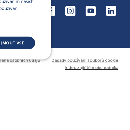
Používáním našich
ÁL
používání
IJMOUT VŠE
rana osobních údajů
Zásady používání souborů cookie
 souborů
Index zajištění obchodníka
áva účtu. Web nelze