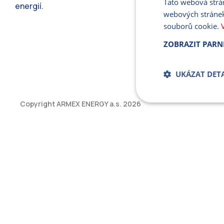
Tato webová strá
energií.
webových stránek
souborů cookie.
ZOBRAZIT PARN
UKÁZAT DETA
Copyright ARMEX ENERGY a.s.
2026
Bezpodmíne
soub
Přísně nutné soubory
bez řádně nezbytných