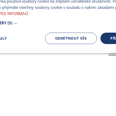
nka používá soubory cookie ke zlepšení uživatelské zkušenosti. 
PARTNERSKÝ PORT
 přijímáte všechny soubory cookie v souladu s našimi zásadami 
PRO MÉDIA
VÍCE INFORMACÍ
ERY
(5) →
ILY
ODMÍTNOUT VŠE
PŘ
Och
čně nutné
Výkonnostní
Cílení
ory
Bezpodmínečně nutné soubory
Výkonnostní
Cílení souborů
 cookie umožňují základní funkce webových stránek, jako je přihlášení uživatele a spr
 cookies používat správně.