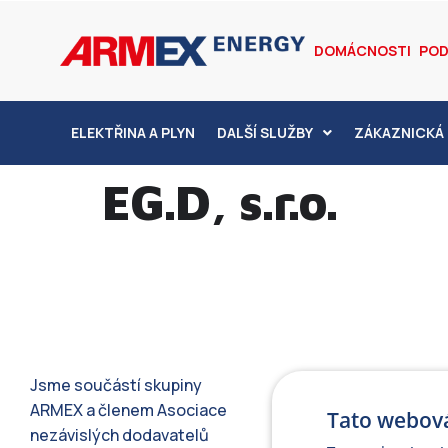
DOMÁCNOSTI
POD
ELEKTŘINA A PLYN
DALŠÍ SLUŽBY
ZÁKAZNICKÁ 
EG.D, s.r.o.
Jsme součástí skupiny
ARMEX a členem Asociace
Tato webová
nezávislých dodavatelů