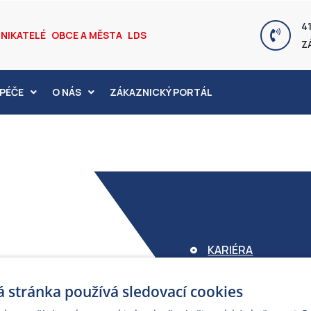
41
NIKATELÉ
OBCE A MĚSTA
LDS
Z
PÉČE
O NÁS
ZÁKAZNICKÝ PORTÁL
KARIÉRA
FOND ARMEX
 stránka používá sledovací cookies
ZÁRUKA ELEKTROM