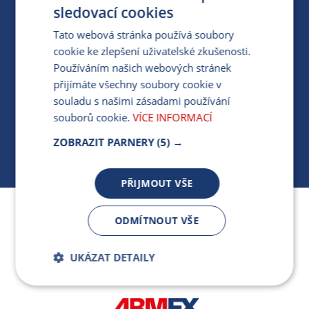
PRO MÉDIA
sledovací cookies
Tato webová stránka používá soubory
cookie ke zlepšení uživatelské zkušenosti.
MÁM DOTAZ KE STÁVAJÍCÍ SMLOUVĚ
Používáním našich webových stránek
přijímáte všechny soubory cookie v
412 154 154
souladu s našimi zásadami používání
PO-PÁ 7:30-17:00
souborů cookie.
VÍCE INFORMACÍ
ZOBRAZIT PARNERY
(5) →
PŘIJMOUT VŠE
Jsme součástí skupiny ARMEX a členem Asociace
ODMÍTNOUT VŠE
nezávislých dodavatelů energií.
UKÁZAT DETAILY
Bezpodmínečně
Výkonnostní
nutné soubory