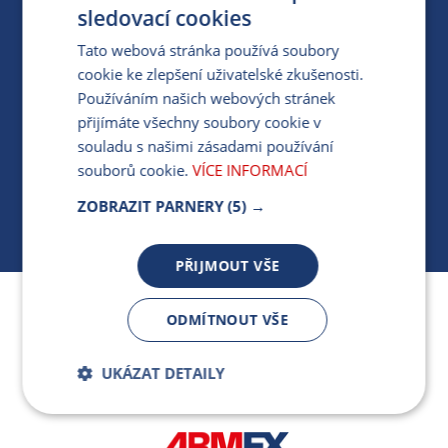
PRO MÉDIA
sledovací cookies
Tato webová stránka používá soubory
cookie ke zlepšení uživatelské zkušenosti.
MÁM DOTAZ KE STÁVAJÍCÍ SMLOUVĚ
Používáním našich webových stránek
přijímáte všechny soubory cookie v
412 154 154
souladu s našimi zásadami používání
PO-PÁ 7:30-17:00
souborů cookie.
VÍCE INFORMACÍ
ZOBRAZIT PARNERY
(5) →
PŘIJMOUT VŠE
Jsme součástí skupiny ARMEX a členem Asociace
ODMÍTNOUT VŠE
nezávislých dodavatelů energií.
UKÁZAT DETAILY
Bezpodmínečně
Výkonnostní
nutné soubory