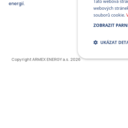
Tato webová strá
energií.
webových stránek
souborů cookie.
ZOBRAZIT PARN
UKÁZAT DETA
Copyright ARMEX ENERGY a.s.
2026
Bezpodmíne
soub
Přísně nutné soubory
bez řádně nezbytných