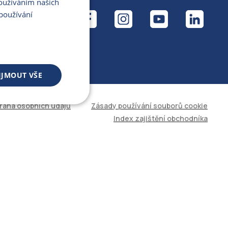
Používáním našich
ÁL
používání
IJMOUT VŠE
rana osobních údajů
Zásady používání souborů cookie
 souborů
Index zajištění obchodníka
áva účtu. Web nelze