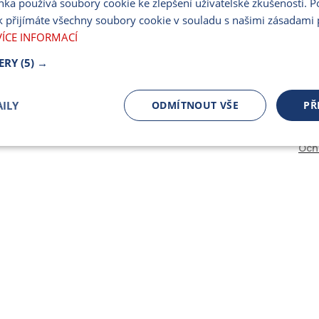
nka používá soubory cookie ke zlepšení uživatelské zkušenosti. 
PARTNERSKÝ PORT
 přijímáte všechny soubory cookie v souladu s našimi zásadami 
PRO MÉDIA
VÍCE INFORMACÍ
ERY
(5) →
ILY
ODMÍTNOUT VŠE
PŘ
Och
čně nutné
Výkonnostní
Cílení
ory
Bezpodmínečně nutné soubory
Výkonnostní
Cílení souborů
 cookie umožňují základní funkce webových stránek, jako je přihlášení uživatele a spr
 cookies používat správně.