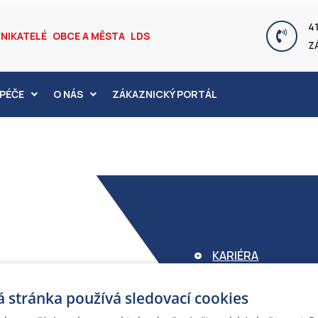
41
NIKATELÉ
OBCE A MĚSTA
LDS
Z
PÉČE
O NÁS
ZÁKAZNICKÝ PORTÁL
KARIÉRA
FOND ARMEX
 stránka používá sledovací cookies
ZÁRUKA ELEKTROM