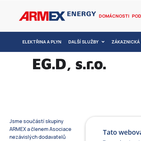
DOMÁCNOSTI
POD
ELEKTŘINA A PLYN
DALŠÍ SLUŽBY
ZÁKAZNICKÁ 
EG.D, s.r.o.
Jsme součástí skupiny
ARMEX a členem Asociace
Tato webová
nezávislých dodavatelů