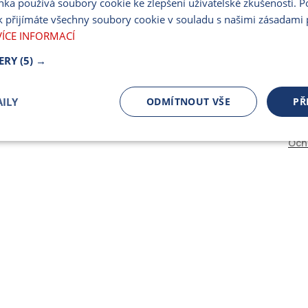
nka používá soubory cookie ke zlepšení uživatelské zkušenosti. 
PARTNERSKÝ PORT
 přijímáte všechny soubory cookie v souladu s našimi zásadami 
PRO MÉDIA
VÍCE INFORMACÍ
ERY
(5) →
ILY
ODMÍTNOUT VŠE
PŘ
Och
čně nutné
Výkonnostní
Cílení
ory
Bezpodmínečně nutné soubory
Výkonnostní
Cílení souborů
 cookie umožňují základní funkce webových stránek, jako je přihlášení uživatele a spr
 cookies používat správně.