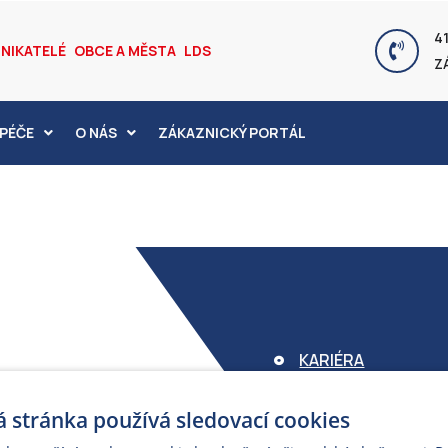
41
NIKATELÉ
OBCE A MĚSTA
LDS
Z
PÉČE
O NÁS
ZÁKAZNICKÝ PORTÁL
KARIÉRA
FOND ARMEX
 stránka používá sledovací cookies
ZÁRUKA ELEKTROM