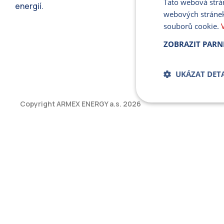
Tato webová strá
energií.
webových stránek
souborů cookie.
ZOBRAZIT PARN
UKÁZAT DETA
Copyright ARMEX ENERGY a.s.
2026
Bezpodmíne
soub
Přísně nutné soubory
bez řádně nezbytných