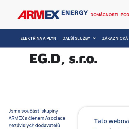
DOMÁCNOSTI
POD
ELEKTŘINA A PLYN
DALŠÍ SLUŽBY
ZÁKAZNICKÁ 
EG.D, s.r.o.
Jsme součástí skupiny
ARMEX a členem Asociace
Tato webová
nezávislých dodavatelů