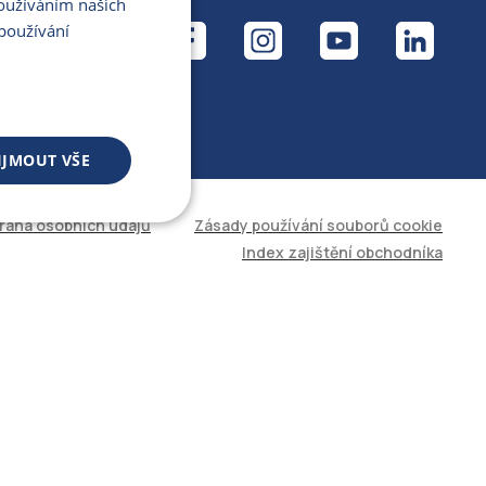
Používáním našich
ÁL
používání
IJMOUT VŠE
rana osobních údajů
Zásady používání souborů cookie
 souborů
Index zajištění obchodníka
áva účtu. Web nelze