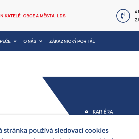
41
NIKATELÉ
OBCE A MĚSTA
LDS
Z
PÉČE
O NÁS
ZÁKAZNICKÝ PORTÁL
KARIÉRA
FOND ARMEX
 stránka používá sledovací cookies
ZÁRUKA ELEKTROM