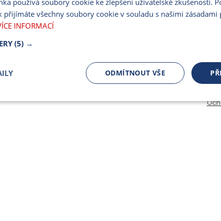
nka používá soubory cookie ke zlepšení uživatelské zkušenosti. 
PARTNERSKÝ PORT
 přijímáte všechny soubory cookie v souladu s našimi zásadami 
PRO MÉDIA
VÍCE INFORMACÍ
ERY
(5) →
ILY
ODMÍTNOUT VŠE
PŘ
Och
čně nutné
Výkonnostní
Cílení
ory
Bezpodmínečně nutné soubory
Výkonnostní
Cílení souborů
 cookie umožňují základní funkce webových stránek, jako je přihlášení uživatele a spr
 cookies používat správně.