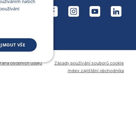
Používáním našich
ÁL
používání
IJMOUT VŠE
rana osobních údajů
Zásady používání souborů cookie
 souborů
Index zajištění obchodníka
áva účtu. Web nelze