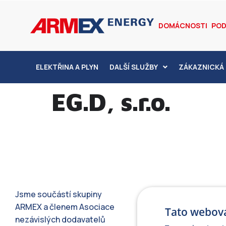
DOMÁCNOSTI
POD
ELEKTŘINA A PLYN
DALŠÍ SLUŽBY
ZÁKAZNICKÁ 
EG.D, s.r.o.
Jsme součástí skupiny
ARMEX a členem Asociace
Tato webová
nezávislých dodavatelů