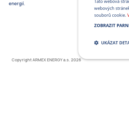
Tato webová strá
energií.
webových stránek
souborů cookie.
ZOBRAZIT PARN
UKÁZAT DETA
Copyright ARMEX ENERGY a.s.
2026
Bezpodmíne
soub
Přísně nutné soubory
bez řádně nezbytných