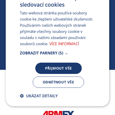
PRO MÉDIA
sledovací cookies
Tato webová stránka používá soubory
cookie ke zlepšení uživatelské zkušenosti.
MÁM DOTAZ KE STÁVAJÍCÍ SMLOUVĚ
Používáním našich webových stránek
přijímáte všechny soubory cookie v
412 154 154
souladu s našimi zásadami používání
PO-PÁ 7:30-17:00
souborů cookie.
VÍCE INFORMACÍ
ZOBRAZIT PARNERY
(5) →
PŘIJMOUT VŠE
Jsme součástí skupiny ARMEX a členem Asociace
ODMÍTNOUT VŠE
nezávislých dodavatelů energií.
UKÁZAT DETAILY
Bezpodmínečně
Výkonnostní
nutné soubory