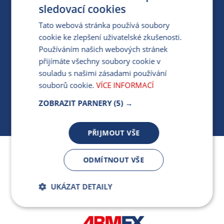
PRO MÉDIA
sledovací cookies
Tato webová stránka používá soubory
cookie ke zlepšení uživatelské zkušenosti.
MÁM DOTAZ KE STÁVAJÍCÍ SMLOUVĚ
Používáním našich webových stránek
přijímáte všechny soubory cookie v
412 154 154
souladu s našimi zásadami používání
PO-PÁ 7:30-17:00
souborů cookie.
VÍCE INFORMACÍ
ZOBRAZIT PARNERY
(5) →
PŘIJMOUT VŠE
Jsme součástí skupiny ARMEX a členem Asociace
ODMÍTNOUT VŠE
nezávislých dodavatelů energií.
UKÁZAT DETAILY
Bezpodmínečně
Výkonnostní
nutné soubory