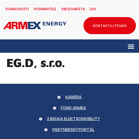
DOMÁCNOSTI
PODNIKATELÉ
OBCE A MĚSTA
LDS
KONTAKTUJTE NÁS
EG.D, s.r.o.
KARIÉRA
FOND ARMEX
ZÁRUKA ELEKTROMOBILITY
PARTNERSKÝ PORTÁL