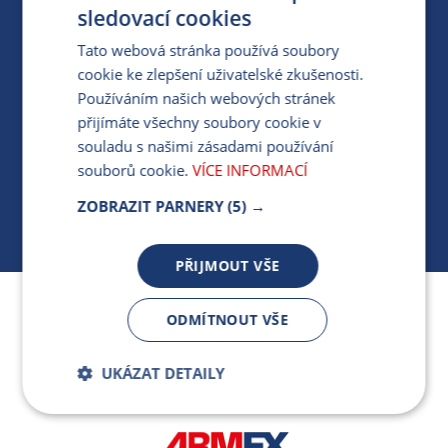
PRO MÉDIA
sledovací cookies
Tato webová stránka používá soubory
cookie ke zlepšení uživatelské zkušenosti.
MÁM DOTAZ KE STÁVAJÍCÍ SMLOUVĚ
Používáním našich webových stránek
přijímáte všechny soubory cookie v
412 154 154
souladu s našimi zásadami používání
PO-PÁ 7:30-17:00
souborů cookie.
VÍCE INFORMACÍ
ZOBRAZIT PARNERY
(5) →
PŘIJMOUT VŠE
Jsme součástí skupiny ARMEX a členem Asociace
ODMÍTNOUT VŠE
nezávislých dodavatelů energií.
UKÁZAT DETAILY
Bezpodmínečně
Výkonnostní
nutné soubory