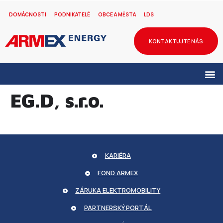
DOMÁCNOSTI
PODNIKATELÉ
OBCE A MĚSTA
LDS
KONTAKTUJTE NÁS
EG.D, s.r.o.
KARIÉRA
FOND ARMEX
ZÁRUKA ELEKTROMOBILITY
PARTNERSKÝ PORTÁL