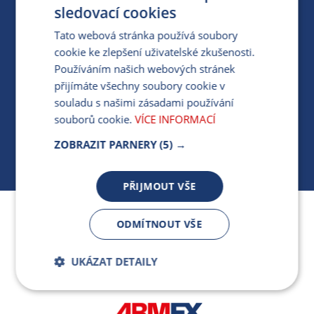
PRO MÉDIA
sledovací cookies
Tato webová stránka používá soubory
cookie ke zlepšení uživatelské zkušenosti.
MÁM DOTAZ KE STÁVAJÍCÍ SMLOUVĚ
Používáním našich webových stránek
přijímáte všechny soubory cookie v
412 154 154
souladu s našimi zásadami používání
PO-PÁ 7:30-17:00
souborů cookie.
VÍCE INFORMACÍ
ZOBRAZIT PARNERY
(5) →
PŘIJMOUT VŠE
Jsme součástí skupiny ARMEX a členem Asociace
ODMÍTNOUT VŠE
nezávislých dodavatelů energií.
UKÁZAT DETAILY
Bezpodmínečně
Výkonnostní
nutné soubory