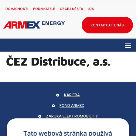
DOMÁCNOSTI
PODNIKATELÉ
OBCE A MĚSTA
LDS
KONTAKTUJTE NÁS
ČEZ Distribuce, a.s.
KARIÉRA
FOND ARMEX
ZÁRUKA ELEKTROMOBILITY
PARTNERSKÝ PORTÁL
Tato webová stránka používá