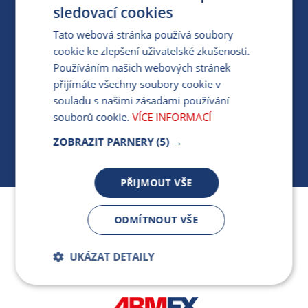
PRO MÉDIA
sledovací cookies
Tato webová stránka používá soubory
cookie ke zlepšení uživatelské zkušenosti.
MÁM DOTAZ KE STÁVAJÍCÍ SMLOUVĚ
Používáním našich webových stránek
přijímáte všechny soubory cookie v
412 154 154
souladu s našimi zásadami používání
PO-PÁ 7:30-17:00
souborů cookie.
VÍCE INFORMACÍ
ZOBRAZIT PARNERY
(5) →
PŘIJMOUT VŠE
Jsme součástí skupiny ARMEX a členem Asociace
ODMÍTNOUT VŠE
nezávislých dodavatelů energií.
UKÁZAT DETAILY
Bezpodmínečně
Výkonnostní
nutné soubory