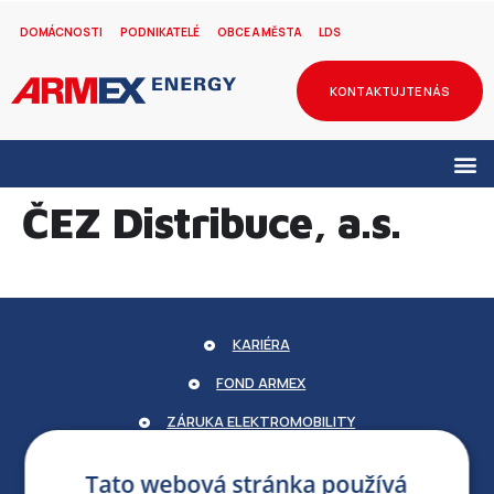
DOMÁCNOSTI
PODNIKATELÉ
OBCE A MĚSTA
LDS
KONTAKTUJTE NÁS
ČEZ Distribuce, a.s.
KARIÉRA
FOND ARMEX
ZÁRUKA ELEKTROMOBILITY
PARTNERSKÝ PORTÁL
Tato webová stránka používá