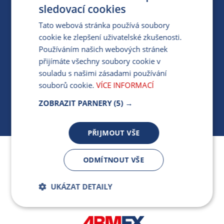
PRO MÉDIA
sledovací cookies
Tato webová stránka používá soubory
cookie ke zlepšení uživatelské zkušenosti.
MÁM DOTAZ KE STÁVAJÍCÍ SMLOUVĚ
Používáním našich webových stránek
přijímáte všechny soubory cookie v
412 154 154
souladu s našimi zásadami používání
PO-PÁ 7:30-17:00
souborů cookie.
VÍCE INFORMACÍ
ZOBRAZIT PARNERY
(5) →
PŘIJMOUT VŠE
Jsme součástí skupiny ARMEX a členem Asociace
ODMÍTNOUT VŠE
nezávislých dodavatelů energií.
UKÁZAT DETAILY
Bezpodmínečně
Výkonnostní
nutné soubory