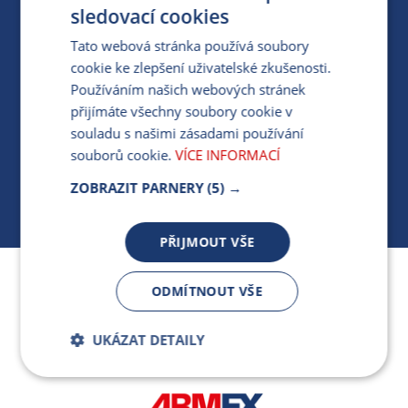
PRO MÉDIA
sledovací cookies
Tato webová stránka používá soubory
cookie ke zlepšení uživatelské zkušenosti.
MÁM DOTAZ KE STÁVAJÍCÍ SMLOUVĚ
Používáním našich webových stránek
přijímáte všechny soubory cookie v
412 154 154
souladu s našimi zásadami používání
PO-PÁ 7:30-17:00
souborů cookie.
VÍCE INFORMACÍ
ZOBRAZIT PARNERY
(5) →
PŘIJMOUT VŠE
Jsme součástí skupiny ARMEX a členem Asociace
ODMÍTNOUT VŠE
nezávislých dodavatelů energií.
UKÁZAT DETAILY
Bezpodmínečně
Výkonnostní
nutné soubory