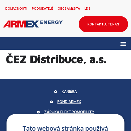
DOMÁCNOSTI
PODNIKATELÉ
OBCE A MĚSTA
LDS
KONTAKTUJTE NÁS
ČEZ Distribuce, a.s.
KARIÉRA
FOND ARMEX
ZÁRUKA ELEKTROMOBILITY
PARTNERSKÝ PORTÁL
Tato webová stránka používá