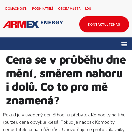
DOMÁCNOSTI
PODNIKATELÉ
OBCE A MĚSTA
LDS
KONTAKTUJTE NÁS
Cena se v průběhu dne
mění, směrem nahoru
i dolů. Co to pro mě
znamená?
Pokud je v uvedený den či hodinu přebytek Komodity na trhu
(burze), cena obvykle klesá. Pokud je naopak Komodity
nedostatek, cena může růst. Upozorňujeme proto zákazníky