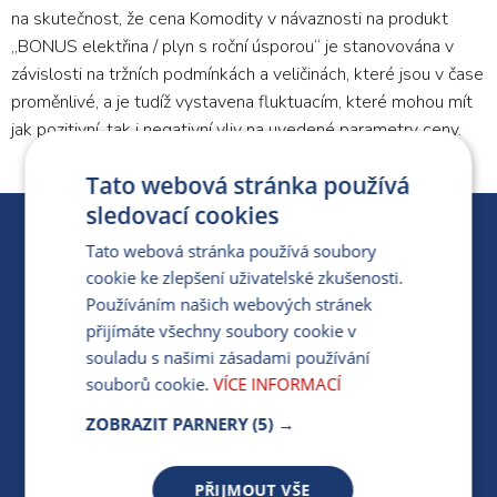
na skutečnost, že cena Komodity v návaznosti na produkt
„BONUS elektřina / plyn s roční úsporou“ je stanovována v
závislosti na tržních podmínkách a veličinách, které jsou v čase
proměnlivé, a je tudíž vystavena fluktuacím, které mohou mít
jak pozitivní, tak i negativní vliv na uvedené parametry ceny.
Tato webová stránka používá
sledovací cookies
KARIÉRA
Tato webová stránka používá soubory
cookie ke zlepšení uživatelské zkušenosti.
FOND ARMEX
Používáním našich webových stránek
ZÁRUKA ELEKTROMOBILITY
přijímáte všechny soubory cookie v
souladu s našimi zásadami používání
PARTNERSKÝ PORTÁL
souborů cookie.
VÍCE INFORMACÍ
PRO MÉDIA
ZOBRAZIT PARNERY
(5) →
PŘIJMOUT VŠE
MÁM DOTAZ KE STÁVAJÍCÍ SMLOUVĚ