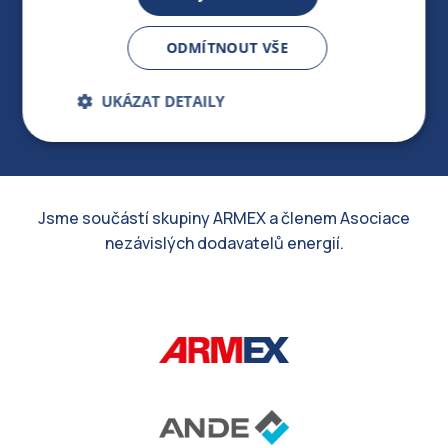
412 154 154
ODMÍTNOUT VŠE
PO-PÁ 7:30-17:00
UKÁZAT DETAILY
Bezpodmínečně
Výkonnostní
nutné soubory
Jsme součástí skupiny ARMEX a členem Asociace
Cílení souborů
nezávislých dodavatelů energií.
Bezpodmínečně nutné soubory
Výkonnostní
Cílení souborů
Přísně nutné soubory cookie umožňují základní