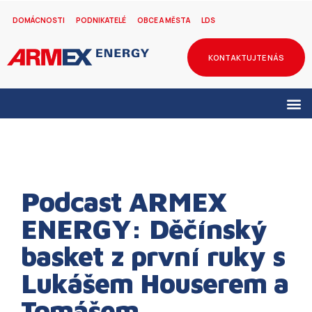
DOMÁCNOSTI
PODNIKATELÉ
OBCE A MĚSTA
LDS
KONTAKTUJTE NÁS
Podcast ARMEX
ENERGY: Děčínský
basket z první ruky s
Lukášem Houserem a
Tomášem