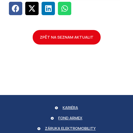
nutné soubory
Cílení souborů
ZPĚT NA SEZNAM AKTUALIT
Bezpodmínečně nutné soubory
Výkonnostní
Cílení souborů
Přísně nutné soubory cookie umožňují základní
funkce webových stránek, jako je přihlášení
uživatele a správa účtu. Web nelze bez řádně
nezbytných cookies používat správně.
KARIÉRA
Název
Poskytovatel / Doména
FOND ARMEX
ASP.NET_SessionId
MICROSOFT CORPORATION
partnerskyportal.armexenergy.cz
ZÁRUKA ELEKTROMOBILITY