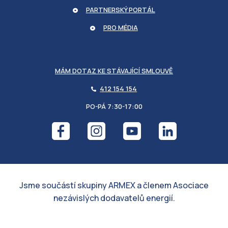
PARTNERSKÝ PORTÁL
PRO MÉDIA
MÁM DOTAZ KE STÁVAJÍCÍ SMLOUVĚ
412 154 154
PO-PÁ 7:30-17:00
__RequestVerificationToken
MICROSOFT CORPORATION
partnerskyportal.armexenergy.cz
Jsme součástí skupiny ARMEX a členem Asociace
nezávislých dodavatelů energií.
GOOGLE
PRIVACY POLICY