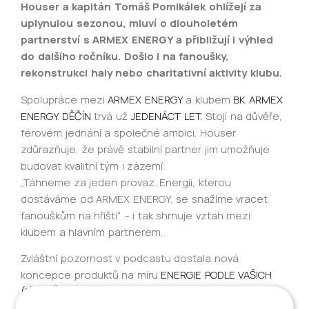
Houser a kapitán Tomáš Pomikálek ohlížejí za
uplynulou sezonou, mluví o dlouholetém
partnerství s ARMEX ENERGY a přibližují i výhled
do dalšího ročníku. Došlo i na fanoušky,
rekonstrukci haly nebo charitativní aktivity klubu.
Spolupráce mezi
ARMEX ENERGY
a klubem
BK ARMEX
ENERGY DĚČÍN
trvá už
JEDENÁCT LET
. Stojí na důvěře,
férovém jednání a společné ambici. Houser
zdůrazňuje, že právě stabilní partner jim umožňuje
budovat kvalitní tým i zázemí.
„Táhneme za jeden provaz. Energii, kterou
dostáváme od ARMEX ENERGY, se snažíme vracet
fanouškům na hřišti“ – i tak shrnuje vztah mezi
klubem a hlavním partnerem.
Zvláštní pozornost v podcastu dostala nová
koncepce produktů na míru
ENERGIE PODLE VAŠICH
(S)POTŘEB
. ARMEX ENERGY díky ní nabízí řešení, která
odpovídají konkrétním potřebám zákazníků – ať už jde