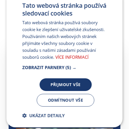
Sdílejte článek:
Tato webová stránka používá
sledovací cookies
Tato webová stránka používá soubory
cookie ke zlepšení uživatelské zkušenosti.
Další články
Používáním našich webových stránek
přijímáte všechny soubory cookie v
souladu s našimi zásadami používání
souborů cookie.
VÍCE INFORMACÍ
ZOBRAZIT PARNERY
(5) →
Letní energie pod kontrolou #2:
Jak spotřebiče používat chytře a
PŘIJMOUT VŠE
úsporně
ODMÍTNOUT VŠE
5. 8. 2026
UKÁZAT DETAILY
ČÍST VÍCE
Bezpodmínečně
Výkonnostní