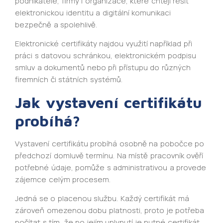
podnikatelé, firmy i organizace, které chtějí řešit
elektronickou identitu a digitální komunikaci
bezpečně a spolehlivě.
Elektronické certifikáty najdou využití například při
práci s datovou schránkou, elektronickém podpisu
smluv a dokumentů nebo při přístupu do různých
firemních či státních systémů.
Jak vystavení certifikátu
probíhá?
Vystavení certifikátu probíhá osobně na pobočce po
předchozí domluvě termínu. Na místě pracovník ověří
potřebné údaje, pomůže s administrativou a provede
zájemce celým procesem.
Jedná se o placenou službu. Každý certifikát má
zároveň omezenou dobu platnosti, proto je potřeba
počítat s tím, že po jejím uplynutí je nutné certifikát