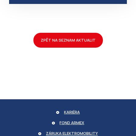
ZPĚT NA SEZNAM AKTUALIT
udid
.armexenergy.cz
CookieScriptConsent
COOKIESCRIPT
.armexenergy.cz
KARIÉRA
FOND ARMEX
ZÁRUKA ELEKTROMOBILITY