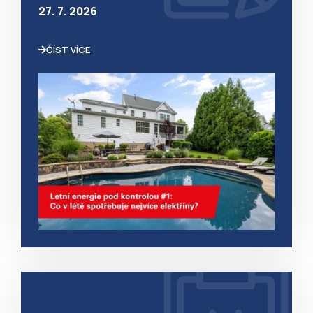
27. 7. 2026
ČÍST VÍCE
__RequestVerificationToken
MICROSOFT CORPORATION
partnerskyportal.armexenergy.cz
GOOGLE
PRIVACY POLICY