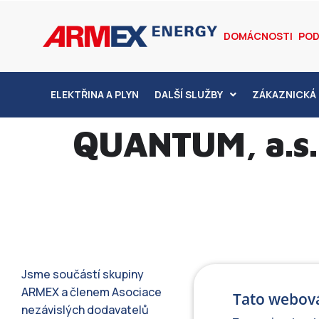
DOMÁCNOSTI
POD
ELEKTŘINA A PLYN
DALŠÍ SLUŽBY
ZÁKAZNICKÁ 
QUANTUM, a.s.
Jsme součástí skupiny
ARMEX a členem Asociace
Tato webová
nezávislých dodavatelů