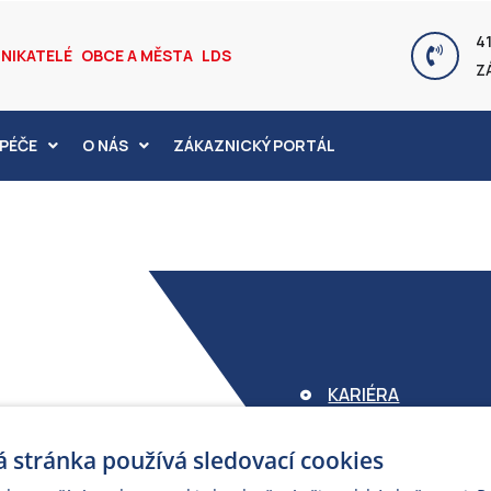
41
NIKATELÉ
OBCE A MĚSTA
LDS
Z
PÉČE
O NÁS
ZÁKAZNICKÝ PORTÁL
KARIÉRA
FOND ARMEX
 stránka používá sledovací cookies
ZÁRUKA ELEKTROM