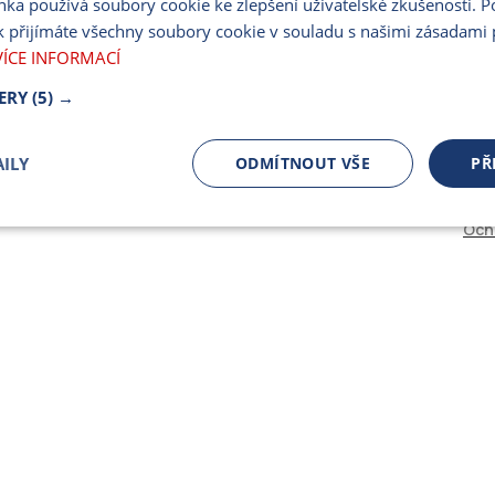
nka používá soubory cookie ke zlepšení uživatelské zkušenosti. 
PARTNERSKÝ PORT
 přijímáte všechny soubory cookie v souladu s našimi zásadami 
PRO MÉDIA
VÍCE INFORMACÍ
ERY
(5) →
ILY
ODMÍTNOUT VŠE
PŘ
Och
čně nutné
Výkonnostní
Cílení
ory
Bezpodmínečně nutné soubory
Výkonnostní
Cílení souborů
 cookie umožňují základní funkce webových stránek, jako je přihlášení uživatele a spr
 cookies používat správně.