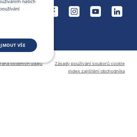
Používáním našich
ÁL
používání
IJMOUT VŠE
rana osobních údajů
Zásady používání souborů cookie
 souborů
Index zajištění obchodníka
áva účtu. Web nelze