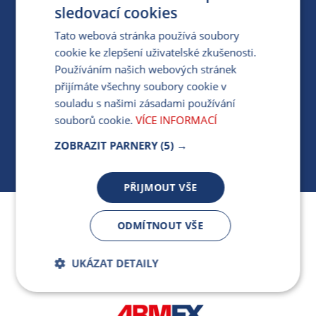
PRO MÉDIA
sledovací cookies
Tato webová stránka používá soubory
cookie ke zlepšení uživatelské zkušenosti.
MÁM DOTAZ KE STÁVAJÍCÍ SMLOUVĚ
Používáním našich webových stránek
přijímáte všechny soubory cookie v
412 154 154
souladu s našimi zásadami používání
PO-PÁ 7:30-17:00
souborů cookie.
VÍCE INFORMACÍ
ZOBRAZIT PARNERY
(5) →
PŘIJMOUT VŠE
Jsme součástí skupiny ARMEX a členem Asociace
ODMÍTNOUT VŠE
nezávislých dodavatelů energií.
UKÁZAT DETAILY
Bezpodmínečně
Výkonnostní
nutné soubory