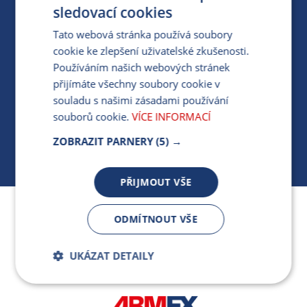
PRO MÉDIA
sledovací cookies
Tato webová stránka používá soubory
cookie ke zlepšení uživatelské zkušenosti.
MÁM DOTAZ KE STÁVAJÍCÍ SMLOUVĚ
Používáním našich webových stránek
přijímáte všechny soubory cookie v
412 154 154
souladu s našimi zásadami používání
PO-PÁ 7:30-17:00
souborů cookie.
VÍCE INFORMACÍ
ZOBRAZIT PARNERY
(5) →
PŘIJMOUT VŠE
Jsme součástí skupiny ARMEX a členem Asociace
ODMÍTNOUT VŠE
nezávislých dodavatelů energií.
UKÁZAT DETAILY
Bezpodmínečně
Výkonnostní
nutné soubory