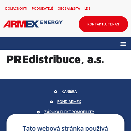
DOMÁCNOSTI
PODNIKATELÉ
OBCE A MĚSTA
LDS
KONTAKTUJTE NÁS
PREdistribuce, a.s.
KARIÉRA
FOND ARMEX
ZÁRUKA ELEKTROMOBILITY
PARTNERSKÝ PORTÁL
Tato webová stránka používá