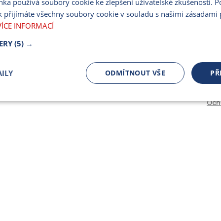
nka používá soubory cookie ke zlepšení uživatelské zkušenosti. 
PARTNERSKÝ PORT
 přijímáte všechny soubory cookie v souladu s našimi zásadami 
PRO MÉDIA
VÍCE INFORMACÍ
ERY
(5) →
ILY
ODMÍTNOUT VŠE
PŘ
Och
čně nutné
Výkonnostní
Cílení
ory
Bezpodmínečně nutné soubory
Výkonnostní
Cílení souborů
 cookie umožňují základní funkce webových stránek, jako je přihlášení uživatele a spr
 cookies používat správně.