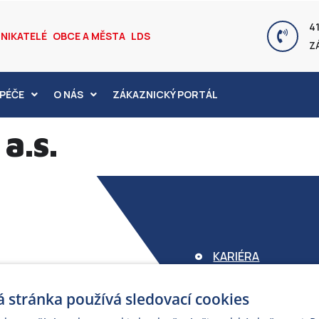
41
NIKATELÉ
OBCE A MĚSTA
LDS
Z
PÉČE
O NÁS
ZÁKAZNICKÝ PORTÁL
a.s.
KARIÉRA
FOND ARMEX
 stránka používá sledovací cookies
ZÁRUKA ELEKTROM