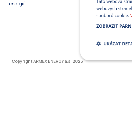
Tato webová strá
energií.
webových stránek
souborů cookie.
ZOBRAZIT PARN
UKÁZAT DETA
Copyright ARMEX ENERGY a.s.
2026
Bezpodmíne
soub
Přísně nutné soubory
bez řádně nezbytných