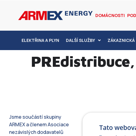
DOMÁCNOSTI
POD
ELEKTŘINA A PLYN
DALŠÍ SLUŽBY
ZÁKAZNICKÁ 
PREdistribuce, 
Jsme součástí skupiny
ARMEX a členem Asociace
Tato webová
nezávislých dodavatelů