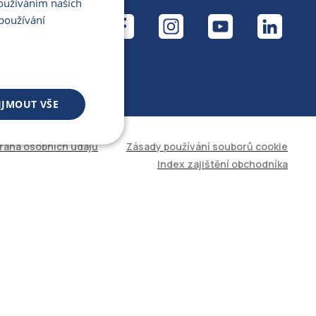
Používáním našich
ÁL
používání
IJMOUT VŠE
rana osobních údajů
Zásady používání souborů cookie
 souborů
Index zajištění obchodníka
áva účtu. Web nelze