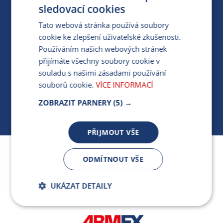
PRO MÉDIA
sledovací cookies
Tato webová stránka používá soubory
cookie ke zlepšení uživatelské zkušenosti.
MÁM DOTAZ KE STÁVAJÍCÍ SMLOUVĚ
Používáním našich webových stránek
přijímáte všechny soubory cookie v
412 154 154
souladu s našimi zásadami používání
PO-PÁ 7:30-17:00
souborů cookie.
VÍCE INFORMACÍ
ZOBRAZIT PARNERY
(5) →
PŘIJMOUT VŠE
Jsme součástí skupiny ARMEX a členem Asociace
ODMÍTNOUT VŠE
nezávislých dodavatelů energií.
UKÁZAT DETAILY
Bezpodmínečně
Výkonnostní
nutné soubory