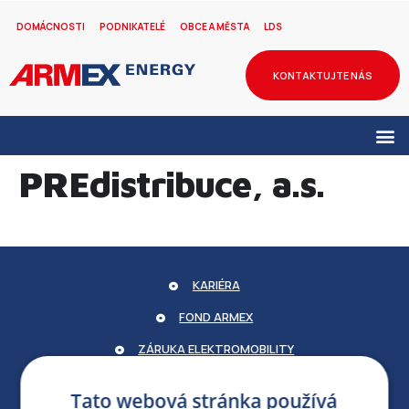
DOMÁCNOSTI
PODNIKATELÉ
OBCE A MĚSTA
LDS
KONTAKTUJTE NÁS
PREdistribuce, a.s.
KARIÉRA
FOND ARMEX
ZÁRUKA ELEKTROMOBILITY
PARTNERSKÝ PORTÁL
Tato webová stránka používá