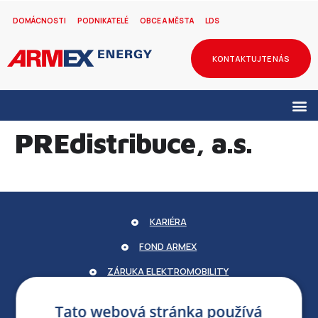
DOMÁCNOSTI
PODNIKATELÉ
OBCE A MĚSTA
LDS
KONTAKTUJTE NÁS
PREdistribuce, a.s.
KARIÉRA
FOND ARMEX
ZÁRUKA ELEKTROMOBILITY
PARTNERSKÝ PORTÁL
Tato webová stránka používá