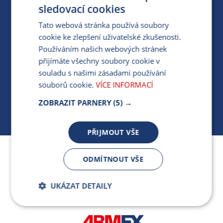
PRO MÉDIA
sledovací cookies
Tato webová stránka používá soubory
cookie ke zlepšení uživatelské zkušenosti.
MÁM DOTAZ KE STÁVAJÍCÍ SMLOUVĚ
Používáním našich webových stránek
přijímáte všechny soubory cookie v
412 154 154
souladu s našimi zásadami používání
PO-PÁ 7:30-17:00
souborů cookie.
VÍCE INFORMACÍ
ZOBRAZIT PARNERY
(5) →
PŘIJMOUT VŠE
Jsme součástí skupiny ARMEX a členem Asociace
ODMÍTNOUT VŠE
nezávislých dodavatelů energií.
UKÁZAT DETAILY
Bezpodmínečně
Výkonnostní
nutné soubory