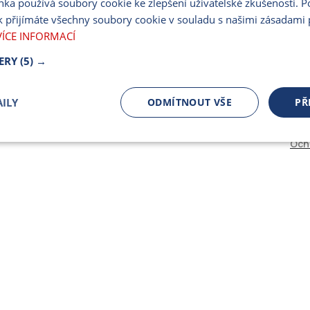
nka používá soubory cookie ke zlepšení uživatelské zkušenosti. 
PARTNERSKÝ PORT
 přijímáte všechny soubory cookie v souladu s našimi zásadami 
PRO MÉDIA
VÍCE INFORMACÍ
ERY
(5) →
ILY
ODMÍTNOUT VŠE
PŘ
Och
čně nutné
Výkonnostní
Cílení
ory
Bezpodmínečně nutné soubory
Výkonnostní
Cílení souborů
 cookie umožňují základní funkce webových stránek, jako je přihlášení uživatele a spr
 cookies používat správně.