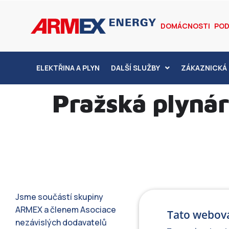
DOMÁCNOSTI
POD
ELEKTŘINA A PLYN
DALŠÍ SLUŽBY
ZÁKAZNICKÁ 
Pražská plynáre
Jsme součástí skupiny
ARMEX a členem Asociace
Tato webová
nezávislých dodavatelů