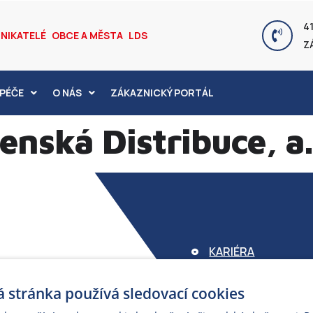
41
NIKATELÉ
OBCE A MĚSTA
LDS
Z
PÉČE
O NÁS
ZÁKAZNICKÝ PORTÁL
nská Distribuce, a.
KARIÉRA
FOND ARMEX
 stránka používá sledovací cookies
ZÁRUKA ELEKTROM