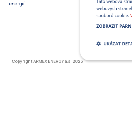
Tato webová strá
energií.
webových stránek
souborů cookie.
ZOBRAZIT PARN
UKÁZAT DETA
Copyright ARMEX ENERGY a.s.
2026
Bezpodmíne
soub
Přísně nutné soubory
bez řádně nezbytných