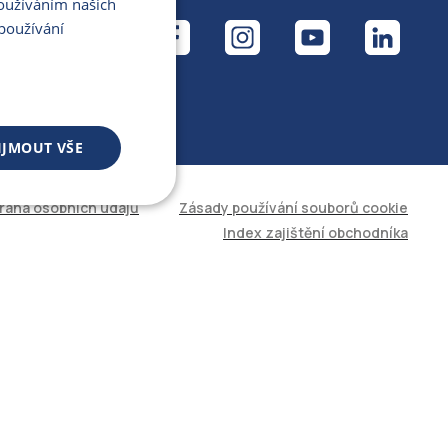
Používáním našich
ÁL
používání
IJMOUT VŠE
rana osobních údajů
Zásady používání souborů cookie
 souborů
Index zajištění obchodníka
áva účtu. Web nelze