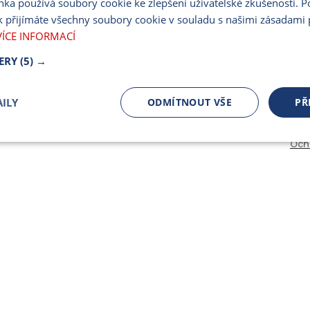
nka používá soubory cookie ke zlepšení uživatelské zkušenosti. 
PARTNERSKÝ PORT
 přijímáte všechny soubory cookie v souladu s našimi zásadami 
PRO MÉDIA
VÍCE INFORMACÍ
ERY
(5) →
ILY
ODMÍTNOUT VŠE
PŘ
Och
čně nutné
Výkonnostní
Cílení
ory
Bezpodmínečně nutné soubory
Výkonnostní
Cílení souborů
 cookie umožňují základní funkce webových stránek, jako je přihlášení uživatele a spr
 cookies používat správně.