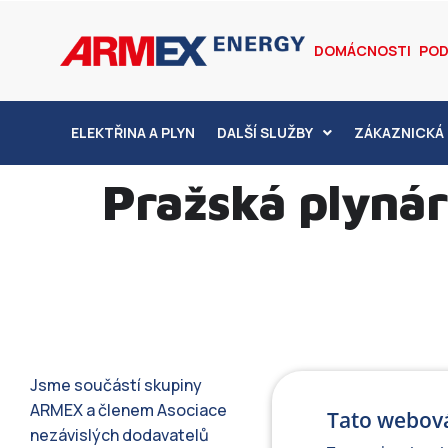
DOMÁCNOSTI
POD
ELEKTŘINA A PLYN
DALŠÍ SLUŽBY
ZÁKAZNICKÁ 
Pražská plynáre
Jsme součástí skupiny
ARMEX a členem Asociace
Tato webová
nezávislých dodavatelů