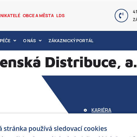
41
NIKATELÉ
OBCE A MĚSTA
LDS
Z
PÉČE
O NÁS
ZÁKAZNICKÝ PORTÁL
nská Distribuce, a.
KARIÉRA
FOND ARMEX
 stránka používá sledovací cookies
ZÁRUKA ELEKTROM