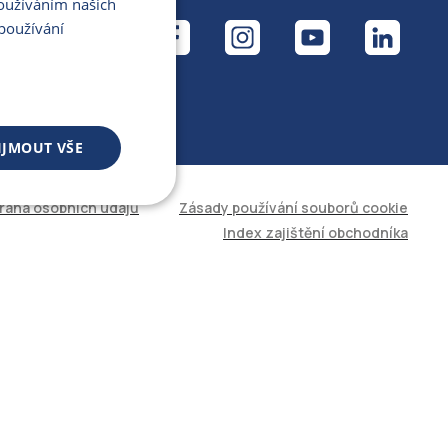
Používáním našich
ÁL
používání
IJMOUT VŠE
rana osobních údajů
Zásady používání souborů cookie
 souborů
Index zajištění obchodníka
áva účtu. Web nelze