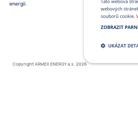
Tato webová strá
energií.
webových stránek
souborů cookie.
ZOBRAZIT PARN
UKÁZAT DETA
Copyright ARMEX ENERGY a.s.
2026
Bezpodmíne
soub
Přísně nutné soubory
bez řádně nezbytných