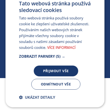
Tato webová stránka používá
PARTNERSKÝ PORTÁL
sledovací cookies
PRO MÉDIA
Tato webová stránka používá soubory
cookie ke zlepšení uživatelské zkušenosti.
Používáním našich webových stránek
MÁM DOTAZ KE STÁVAJÍCÍ SMLOUVĚ
přijímáte všechny soubory cookie v
souladu s našimi zásadami používání
412 154 154
souborů cookie.
VÍCE INFORMACÍ
PO-PÁ 7:30-17:00
ZOBRAZIT PARNERY
(5) →
PŘIJMOUT VŠE
ODMÍTNOUT VŠE
Jsme součástí skupiny ARMEX a členem Asociace
nezávislých dodavatelů energií.
UKÁZAT DETAILY
Bezpodmínečně
Výkonnostní