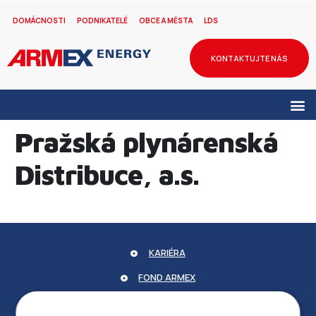
DOMÁCNOSTI
PODNIKATELÉ
OBCE A MĚSTA
LDS
KONTAKTUJTE NÁS
Pražská plynárenská
Distribuce, a.s.
KARIÉRA
FOND ARMEX
ZÁRUKA ELEKTROMOBILITY