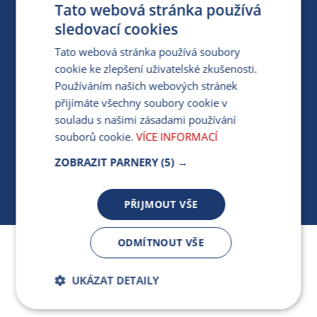
Tato webová stránka používá
PARTNERSKÝ PORTÁL
sledovací cookies
PRO MÉDIA
Tato webová stránka používá soubory
cookie ke zlepšení uživatelské zkušenosti.
Používáním našich webových stránek
MÁM DOTAZ KE STÁVAJÍCÍ SMLOUVĚ
přijímáte všechny soubory cookie v
souladu s našimi zásadami používání
412 154 154
souborů cookie.
VÍCE INFORMACÍ
PO-PÁ 7:30-17:00
ZOBRAZIT PARNERY
(5) →
PŘIJMOUT VŠE
ODMÍTNOUT VŠE
Jsme součástí skupiny ARMEX a členem Asociace
nezávislých dodavatelů energií.
UKÁZAT DETAILY
Bezpodmínečně
Výkonnostní