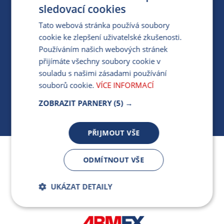
PRO MÉDIA
sledovací cookies
Tato webová stránka používá soubory
cookie ke zlepšení uživatelské zkušenosti.
MÁM DOTAZ KE STÁVAJÍCÍ SMLOUVĚ
Používáním našich webových stránek
přijímáte všechny soubory cookie v
412 154 154
souladu s našimi zásadami používání
PO-PÁ 7:30-17:00
souborů cookie.
VÍCE INFORMACÍ
ZOBRAZIT PARNERY
(5) →
PŘIJMOUT VŠE
Jsme součástí skupiny ARMEX a členem Asociace
ODMÍTNOUT VŠE
nezávislých dodavatelů energií.
UKÁZAT DETAILY
Bezpodmínečně
Výkonnostní
nutné soubory