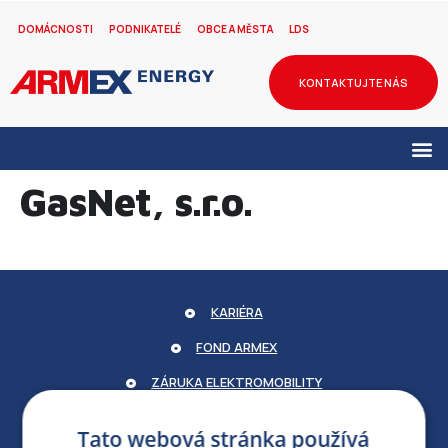
DOMÁCNOSTI
PODNIKATELÉ
OBCE A MĚSTA
LDS
KONTAKTUJTE NÁS
GasNet, s.r.o.
KARIÉRA
FOND ARMEX
ZÁRUKA ELEKTROMOBILITY
PARTNERSKÝ PORTÁL
Tato webová stránka používá