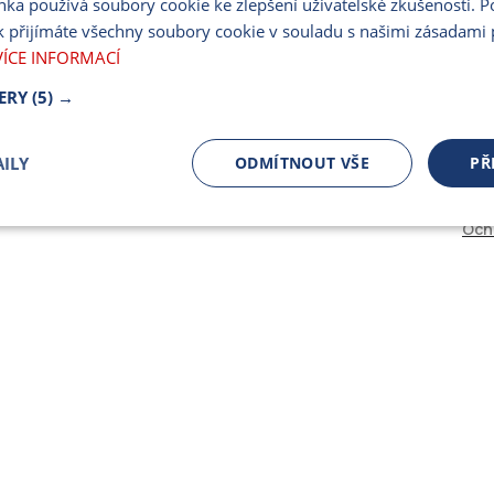
nka používá soubory cookie ke zlepšení uživatelské zkušenosti. 
PARTNERSKÝ PORT
 přijímáte všechny soubory cookie v souladu s našimi zásadami 
PRO MÉDIA
VÍCE INFORMACÍ
ERY
(5) →
ILY
ODMÍTNOUT VŠE
PŘ
Och
čně nutné
Výkonnostní
Cílení
ory
Bezpodmínečně nutné soubory
Výkonnostní
Cílení souborů
 cookie umožňují základní funkce webových stránek, jako je přihlášení uživatele a spr
 cookies používat správně.