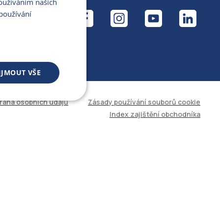
Používáním našich
ÁL
používání
IJMOUT VŠE
rana osobních údajů
Zásady používání souborů cookie
 souborů
Index zajištění obchodníka
áva účtu. Web nelze