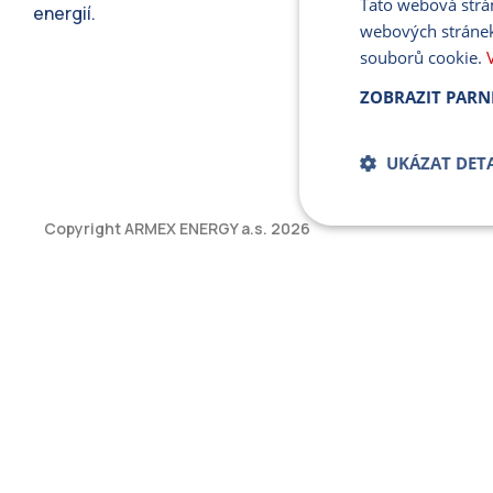
Tato webová strá
energií.
webových stránek
souborů cookie.
ZOBRAZIT PARN
UKÁZAT DETA
Copyright ARMEX ENERGY a.s.
2026
Bezpodmíne
soub
Přísně nutné soubory
bez řádně nezbytných