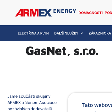
DOMÁCNOSTI
POD
ELEKTŘINA A PLYN
DALŠÍ SLUŽBY
ZÁKAZNICKÁ 
GasNet, s.r.o.
Jsme součástí skupiny
ARMEX a členem Asociace
Tato webová
nezávislých dodavatelů