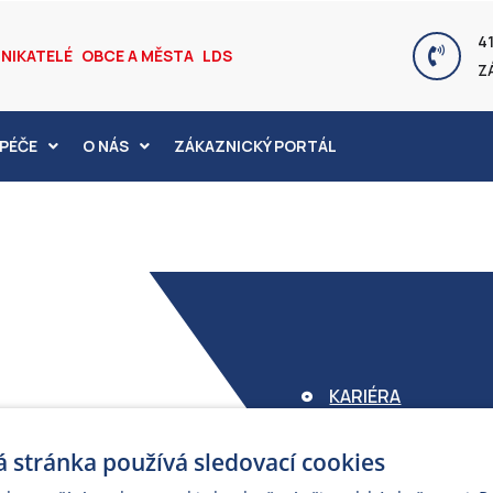
41
NIKATELÉ
OBCE A MĚSTA
LDS
Z
PÉČE
O NÁS
ZÁKAZNICKÝ PORTÁL
KARIÉRA
FOND ARMEX
 stránka používá sledovací cookies
ZÁRUKA ELEKTROM