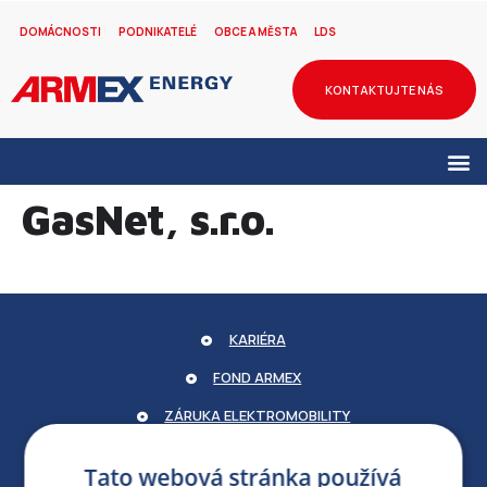
DOMÁCNOSTI
PODNIKATELÉ
OBCE A MĚSTA
LDS
KONTAKTUJTE NÁS
GasNet, s.r.o.
KARIÉRA
FOND ARMEX
ZÁRUKA ELEKTROMOBILITY
PARTNERSKÝ PORTÁL
Tato webová stránka používá