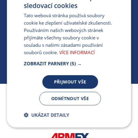
PRO MÉDIA
sledovací cookies
Tato webová stránka používá soubory
cookie ke zlepšení uživatelské zkušenosti.
MÁM DOTAZ KE STÁVAJÍCÍ SMLOUVĚ
Používáním našich webových stránek
přijímáte všechny soubory cookie v
412 154 154
souladu s našimi zásadami používání
PO-PÁ 7:30-17:00
souborů cookie.
VÍCE INFORMACÍ
ZOBRAZIT PARNERY
(5) →
PŘIJMOUT VŠE
Jsme součástí skupiny ARMEX a členem Asociace
ODMÍTNOUT VŠE
nezávislých dodavatelů energií.
UKÁZAT DETAILY
Bezpodmínečně
Výkonnostní
nutné soubory